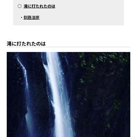
○
滝に打たれたのは
・
釧路湿原
滝に打たれたのは