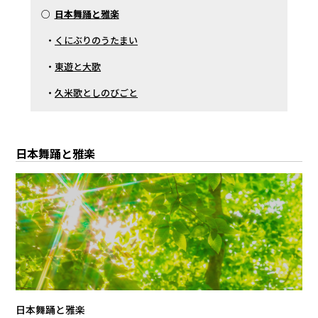
○
日本舞踊と雅楽
・
くにぶりのうたまい
・
東遊と大歌
・
久米歌としのびごと
日本舞踊と雅楽
日本舞踊と雅楽